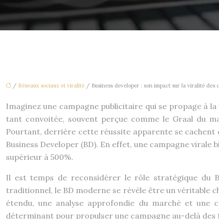
/
Réseaux sociaux et viralité
/ Business developer : son impact sur la viralité des
Imaginez une campagne publicitaire qui se propage à la vi
tant convoitée, souvent perçue comme le Graal du mark
Pourtant, derrière cette réussite apparente se cachent d
Business Developer (BD). En effet, une campagne virale 
supérieur à 500%.
Il est temps de reconsidérer le rôle stratégique du 
traditionnel, le BD moderne se révèle être un véritable 
étendu, une analyse approfondie du marché et une co
déterminant pour propulser une campagne au-delà des fron