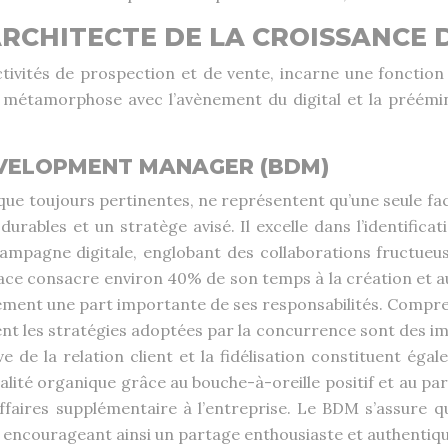
ARCHITECTE DE LA CROISSANCE 
tivités de prospection et de vente, incarne une fonction 
étamorphose avec l’avènement du digital et la prééminen
DEVELOPMENT MANAGER (BDM)
en que toujours pertinentes, ne représentent qu’une seule
rables et un stratège avisé. Il excelle dans l’identifica
 campagne digitale, englobant des collaborations fructue
ce consacre environ 40% de son temps à la création et a
lement une part importante de ses responsabilités. Compr
ment les stratégies adoptées par la concurrence sont des i
ve de la relation client et la fidélisation constituent ég
lité organique grâce au bouche-à-oreille positif et au par
ffaires supplémentaire à l’entreprise. Le BDM s’assure qu
, encourageant ainsi un partage enthousiaste et authentiqu