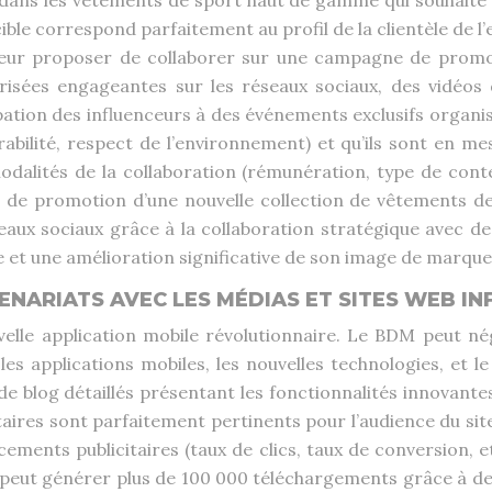
 dans les vêtements de sport haut de gamme qui souhaite
 cible correspond parfaitement au profil de la clientèle de l
t leur proposer de collaborer sur une campagne de promot
orisées engageantes sur les réseaux sociaux, des vidéos
ation des influenceurs à des événements exclusifs organis
rabilité, respect de l’environnement) et qu’ils sont en 
dalités de la collaboration (rémunération, type de conte
 de promotion d’une nouvelle collection de vêtements d
seaux sociaux grâce à la collaboration stratégique avec 
e et une amélioration significative de son image de marque
TENARIATS AVEC LES MÉDIAS ET SITES WEB I
elle application mobile révolutionnaire. Le BDM peut nég
les applications mobiles, les nouvelles technologies, et l
s de blog détaillés présentant les fonctionnalités innovant
aires sont parfaitement pertinents pour l’audience du site 
cements publicitaires (taux de clics, taux de conversion, 
 peut générer plus de 100 000 téléchargements grâce à de