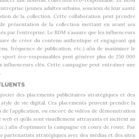
 lancer une nouvelle collection éco-responsable. Le BDM
’entreprise (jeunes adultes urbains, soucieux de leur santé
ion de la collection. Cette collaboration peut prendre
 de présentation de la collection mettant en avant ses
és par l’entreprise. Le BDM s’assure que les influenceurs
mesure de créer du contenu authentique et engageant qui
nu, fréquence de publication, etc.) afin de maximiser le
e sport éco-responsables peut générer plus de 250 000
des influenceurs clés. Cette campagne peut entraîner une
.
NFLUENTS
ocier des placements publicitaires stratégiques et des
e style de vie digital. Ces placements peuvent prendre la
es de l’application, ou encore de vidéos de démonstration
web et qu’ils sont visuellement attrayants et incitent au
etc.) afin d’optimiser la campagne en cours de route. Par
s partenariats stratégiques avec des médias et des sites