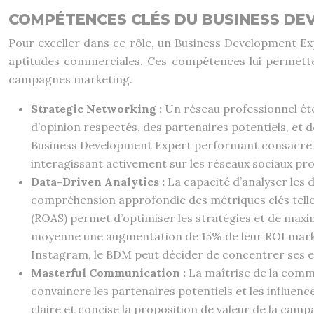
COMPÉTENCES CLÉS DU BUSINESS DE
Pour exceller dans ce rôle, un Business Development Ex
aptitudes commerciales. Ces compétences lui permetten
campagnes marketing.
Strategic Networking :
Un réseau professionnel éte
d’opinion respectés, des partenaires potentiels, et d
Business Development Expert performant consacre e
interagissant activement sur les réseaux sociaux prof
Data-Driven Analytics :
La capacité d’analyser les
compréhension approfondie des métriques clés telles q
(ROAS) permet d’optimiser les stratégies et de maxi
moyenne une augmentation de 15% de leur ROI marke
Instagram, le BDM peut décider de concentrer ses e
Masterful Communication :
La maîtrise de la commu
convaincre les partenaires potentiels et les influe
claire et concise la proposition de valeur de la cam