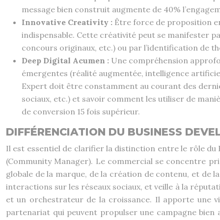
message bien construit augmente de 40% l’engagem
Innovative Creativity :
Être force de proposition e
indispensable. Cette créativité peut se manifester pa
concours originaux, etc.) ou par l’identification de 
Deep Digital Acumen :
Une compréhension approfond
émergentes (réalité augmentée, intelligence artificie
Expert doit être constamment au courant des derniè
sociaux, etc.) et savoir comment les utiliser de man
de conversion 15 fois supérieur.
DIFFÉRENCIATION DU BUSINESS DEVE
Il est essentiel de clarifier la distinction entre le r
(Community Manager). Le commercial se concentre princi
globale de la marque, de la création de contenu, et de 
interactions sur les réseaux sociaux, et veille à la répu
et un orchestrateur de la croissance. Il apporte une v
partenariat qui peuvent propulser une campagne bien au-