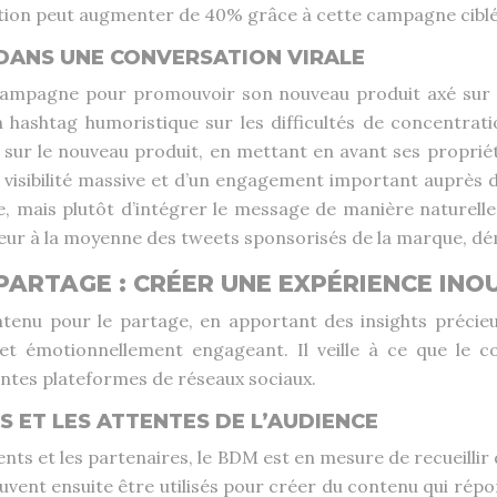
ication peut augmenter de 40% grâce à cette campagne ciblé
 DANS UNE CONVERSATION VIRALE
campagne pour promouvoir son nouveau produit axé sur l
hashtag humoristique sur les difficultés de concentration
sur le nouveau produit, en mettant en avant ses propriét
e visibilité massive et d’un engagement important auprès 
ive, mais plutôt d’intégrer le message de manière naturell
eur à la moyenne des tweets sponsorisés de la marque, démo
PARTAGE : CRÉER UNE EXPÉRIENCE INO
tenu pour le partage, en apportant des insights précieux
t et émotionnellement engageant. Il veille à ce que le 
érentes plateformes de réseaux sociaux.
S ET LES ATTENTES DE L’AUDIENCE
ents et les partenaires, le BDM est en mesure de recueillir 
euvent ensuite être utilisés pour créer du contenu qui rép