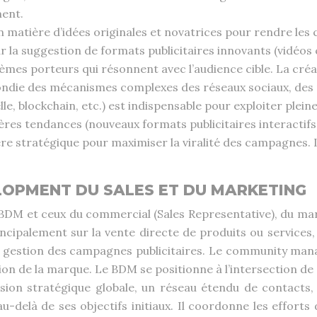
ent.
n matière d’idées originales et novatrices pour rendre les
r la suggestion de formats publicitaires innovants (vidéos 
thèmes porteurs qui résonnent avec l’audience cible. La créa
ie des mécanismes complexes des réseaux sociaux, des pla
lle, blockchain, etc.) est indispensable pour exploiter plei
res tendances (nouveaux formats publicitaires interactifs
ière stratégique pour maximiser la viralité des campagnes.
LOPMENT DU SALES ET DU MARKETING
ôle du BDM et ceux du commercial (Sales Representative), d
palement sur la vente directe de produits ou services, 
la gestion des campagnes publicitaires. Le community mana
tation de la marque. Le BDM se positionne à l’intersection 
ision stratégique globale, un réseau étendu de contacts, 
delà de ses objectifs initiaux. Il coordonne les efforts