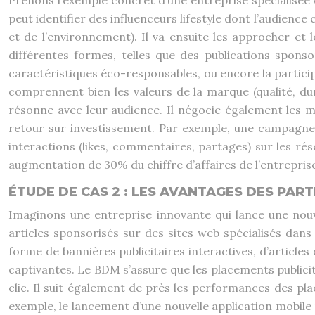
Prenons l’exemple concret d’une entreprise spécialisée
peut identifier des influenceurs lifestyle dont l’audience
et de l’environnement). Il va ensuite les approcher e
différentes formes, telles que des publications spons
caractéristiques éco-responsables, ou encore la particip
comprennent bien les valeurs de la marque (qualité, du
résonne avec leur audience. Il négocie également les mo
retour sur investissement. Par exemple, une campagne
interactions (likes, commentaires, partages) sur les ré
augmentation de 30% du chiffre d’affaires de l’entrepris
ÉTUDE DE CAS 2 : LES AVANTAGES DES PAR
Imaginons une entreprise innovante qui lance une nouv
articles sponsorisés sur des sites web spécialisés dans 
forme de bannières publicitaires interactives, d’article
captivantes. Le BDM s’assure que les placements publicit
clic. Il suit également de près les performances des pla
exemple, le lancement d’une nouvelle application mobile