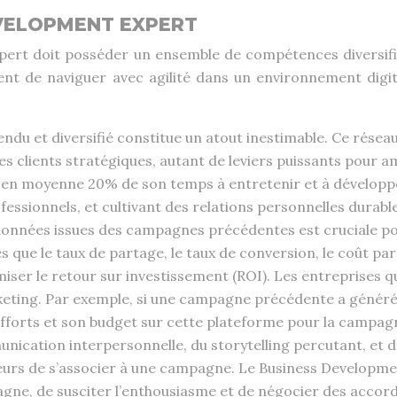
VELOPMENT EXPERT
pert doit posséder un ensemble de compétences diversifi
t de naviguer avec agilité dans un environnement digit
ndu et diversifié constitue un atout inestimable. Ce résea
es clients stratégiques, autant de leviers puissants pour a
n moyenne 20% de son temps à entretenir et à développer
essionnels, et cultivant des relations personnelles durable
 données issues des campagnes précédentes est cruciale pou
ue le taux de partage, le taux de conversion, le coût par a
miser le retour sur investissement (ROI). Les entreprises
ting. Par exemple, si une campagne précédente a généré u
fforts et son budget sur cette plateforme pour la campagn
nication interpersonnelle, du storytelling percutant, et d
nceurs de s’associer à une campagne. Le Business Developm
pagne, de susciter l’enthousiasme et de négocier des acco