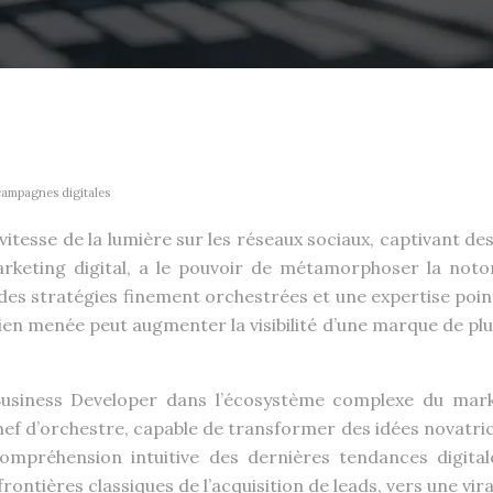
 campagnes digitales
tesse de la lumière sur les réseaux sociaux, captivant des 
eting digital, a le pouvoir de métamorphoser la notori
es stratégies finement orchestrées et une expertise point
bien menée peut augmenter la visibilité d’une marque de pl
Business Developer dans l’écosystème complexe du marke
chef d’orchestre, capable de transformer des idées novatri
mpréhension intuitive des dernières tendances digitale
tières classiques de l’acquisition de leads, vers une vira