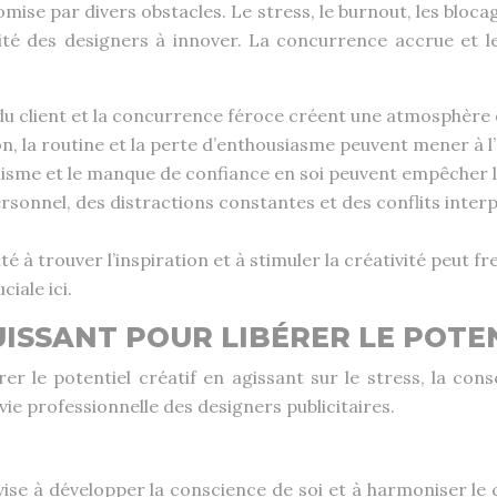
ise par divers obstacles. Le stress, le burnout, les bloca
ité des designers à innover. La concurrence accrue et l
s du client et la concurrence féroce créent une atmosphère
n, la routine et la perte d’enthousiasme peuvent mener à 
nnisme et le manque de confiance en soi peuvent empêcher 
onnel, des distractions constantes et des conflits interp
lté à trouver l’inspiration et à stimuler la créativité peut f
iale ici.
UISSANT POUR LIBÉRER LE POTE
er le potentiel créatif en agissant sur le stress, la cons
e professionnelle des designers publicitaires.
e à développer la conscience de soi et à harmoniser le corp