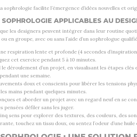
a sophrologie facilite l’émergence d’idées nouvelles et ori
 SOPHROLOGIE APPLICABLES AU DESIG
que les designers peuvent intégrer dans leur routine quoti
ou en groupe, avec ou sans l’aide d’un sophrologue qualifié
ne respiration lente et profonde (4 secondes d’inspiration
uez cet exercice pendant 5 à 10 minutes.
 le déroulement d’un projet, en visualisant les étapes clés e
n pendant une semaine.
uvements doux et conscients pour libérer les tensions phy
ez les mains pendant quelques minutes.
onçues et aborder un projet avec un regard neuf en se con
 pensées défiler sans les juger.
cinq sens pour explorer des textures, des couleurs, des son
ante, touchez un tissu doux, ou sentez l’odeur d’une huile e
SOPHROLOGIE : UNE SOLUTION 