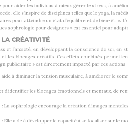
 pour aider les individus à mieux gérer le stress, à améli
o, elle s’inspire de disciplines telles que le yoga, la médi
ires pour atteindre un état d’équilibre et de bien-être. L’
ues sophrologie pour designers » est essentiel pour adapte
LA CRÉATIVITÉ
ss et l’anxiété, en développant la conscience de soi, en st
ns et les blocages créatifs. Ces effets combinés permette
sign publicitaire » est directement impacté par ces actions.
aide à diminuer la tension musculaire, à améliorer le somme
et d’identifier les blocages émotionnels et mentaux, de re
 :
La sophrologie encourage la création d’images mentales p
 :
Elle aide à développer la capacité à se focaliser sur le 