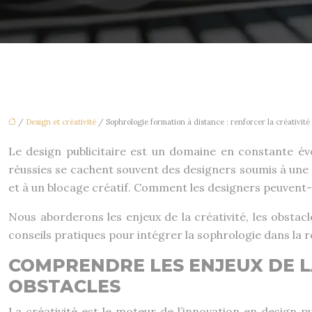
/
Design et créativité
/ Sophrologie formation à distance : renforcer la créativité 
Le design publicitaire est un domaine en constante évol
réussies se cachent souvent des designers soumis à une 
et à un blocage créatif. Comment les designers peuvent-il
Nous aborderons les enjeux de la créativité, les obstacl
conseils pratiques pour intégrer la sophrologie dans la 
COMPRENDRE LES ENJEUX DE LA
OBSTACLES
La créativité est le moteur de l’innovation en design pu