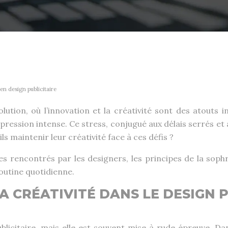
en design publicitaire
ution, où l’innovation et la créativité sont des atouts 
pression intense. Ce stress, conjugué aux délais serrés e
s maintenir leur créativité face à ces défis ?
es rencontrés par les designers, les principes de la soph
routine quotidienne.
 CRÉATIVITÉ DANS LE DESIGN P
blicitaire, mais elle est souvent mise à rude épreuve. Dan