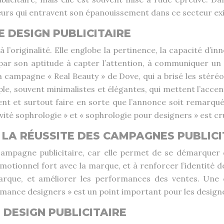
jeurs qui entravent son épanouissement dans ce secteur ex
E DESIGN PUBLICITAIRE
 à l’originalité. Elle englobe la pertinence, la capacité d
par son aptitude à capter l’attention, à communiquer un
la campagne « Real Beauty » de Dove, qui a brisé les stéréo
le, souvent minimalistes et élégantes, qui mettent l’accent 
t et surtout faire en sorte que l’annonce soit remarquée
tivité sophrologie » et « sophrologie pour designers » est c
 LA RÉUSSITE DES CAMPAGNES PUBLICI
e campagne publicitaire, car elle permet de se démarquer
 émotionnel fort avec la marque, et à renforcer l’identit
marque, et améliorer les performances des ventes. Une
nce designers » est un point important pour les designer
 DESIGN PUBLICITAIRE