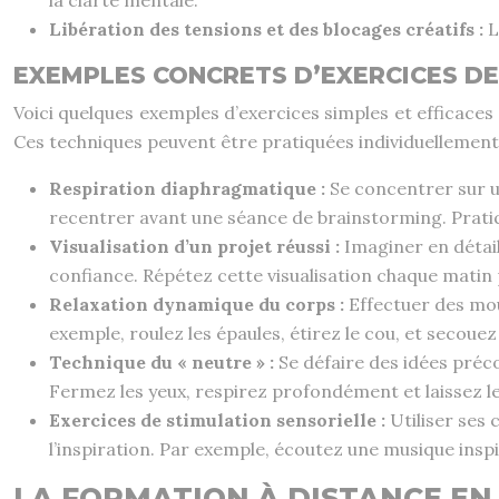
la clarté mentale.
Libération des tensions et des blocages créatifs :
L
EXEMPLES CONCRETS D’EXERCICES DE
Voici quelques exemples d’exercices simples et efficaces 
Ces techniques peuvent être pratiquées individuellement 
Respiration diaphragmatique :
Se concentrer sur u
recentrer avant une séance de brainstorming. Pratiq
Visualisation d’un projet réussi :
Imaginer en détail
confiance. Répétez cette visualisation chaque mati
Relaxation dynamique du corps :
Effectuer des mo
exemple, roulez les épaules, étirez le cou, et secou
Technique du « neutre » :
Se défaire des idées préc
Fermez les yeux, respirez profondément et laissez les
Exercices de stimulation sensorielle :
Utiliser ses 
l’inspiration. Par exemple, écoutez une musique inspir
LA FORMATION À DISTANCE EN 