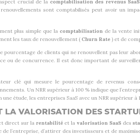
aspect crucial de la
comptabilisation des revenus Saa
 renouvellements sont comptabilisés peut avoir un impact
ment plus simple que la
comptabilisation
de la vente ini
ement les taux de renouvellement (
Churn Rate
) et de com
le pourcentage de clients qui ne renouvellent pas leur ab
rvice ou de concurrence. Il est donc important de surveil
ateur clé qui mesure le pourcentage de revenus conse
nnements. Un NRR supérieur à 100 % indique que l’entrepri
on une étude, les entreprises SaaS avec un NRR supérieur à 
T LA VALORISATION DES STARTU
t direct sur la
rentabilité
et la
valorisation SaaS
des
st
 l’entreprise, d’attirer des investisseurs et de maximis