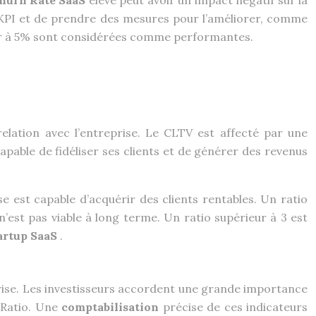
hurn Rate SaaS
élevé peut avoir un impact négatif sur la
ce KPI et de prendre des mesures pour l’améliorer, comme
rieur à 5% sont considérées comme performantes.
elation avec l’entreprise. Le CLTV est affecté par une
apable de fidéliser ses clients et de générer des revenus
ise est capable d’acquérir des clients rentables. Un ratio
n’est pas viable à long terme. Un ratio supérieur à 3 est
tartup SaaS
.
rise. Les investisseurs accordent une grande importance
 Ratio. Une
comptabilisation
précise de ces indicateurs