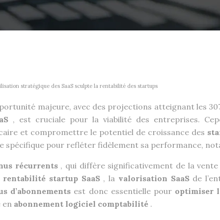
ation stratégique des SaaS sculpte la rentabilité des startups
rtunité majeure, avec des projections atteignant les 307 m
aaS
, est cruciale pour la viabilité des entreprises. C
caire et compromettre le potentiel de croissance des
st
able spécifique pour refléter fidèlement sa performance, n
nus récurrents
, qui diffère significativement de la ven
a
rentabilité startup SaaS
, la
valorisation SaaS
de l’en
us d’abonnements
est donc essentielle pour
optimiser l
e en
abonnement logiciel comptabilité
.