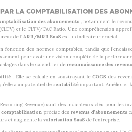
ÉS PAR LA COMPTABILISATION DES ABO
omptabilisation des abonnements
, notamment le revenu 
 (CLTV) et le CLTV/CAC Ratio. Une compréhension approfond
ureux de l’
ARR/MRR SaaS
est un indicateur crucial.
n fonction des normes comptables, tandis que l’encaissem
aissement pour avoir une vision complète de la performance
alages dans le calendrier de
reconnaissance des reven
bilité
. Elle se calcule en soustrayant le
COGS
des reven
qu’elle a un potentiel de
rentabilité
important. Améliorer l
Recurring Revenue) sont des indicateurs clés pour les in
e
comptabilisation
précise des
revenus d’abonnements
e
eurs et augmente la
valorisation SaaS
de l’entreprise.