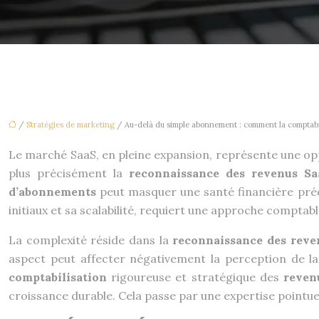
/
Stratégies de marketing
/ Au-delà du simple abonnement : comment la comptabilis
Le marché SaaS, en pleine expansion, représente une oppo
plus précisément la
reconnaissance des revenus S
d’abonnements
peut masquer une santé financière pré
initiaux et sa scalabilité, requiert une approche compt
La complexité réside dans la
reconnaissance des reve
aspect peut affecter négativement la perception de l
comptabilisation
rigoureuse et stratégique des
reven
croissance durable. Cela passe par une expertise pointu