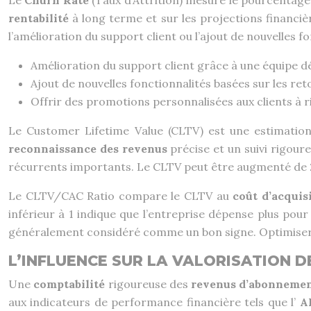
Le
Churn Rate
(Taux d’Attrition) mesure le pourcentag
rentabilité
à long terme et sur les projections financi
l’amélioration du support client ou l’ajout de nouvelles
Amélioration du support client grâce à une équipe d
Ajout de nouvelles fonctionnalités basées sur les reto
Offrir des promotions personnalisées aux clients à
Le Customer Lifetime Value (CLTV) est une estimation 
reconnaissance des revenus
précise et un suivi rigour
récurrents importants. Le CLTV peut être augmenté de 2
Le CLTV/CAC Ratio compare le CLTV au
coût d’acquis
inférieur à 1 indique que l’entreprise dépense plus pour
généralement considéré comme un bon signe. Optimiser 
L’INFLUENCE SUR LA VALORISATION D
Une
comptabilité
rigoureuse des
revenus d’abonneme
aux indicateurs de performance financière tels que l’
A