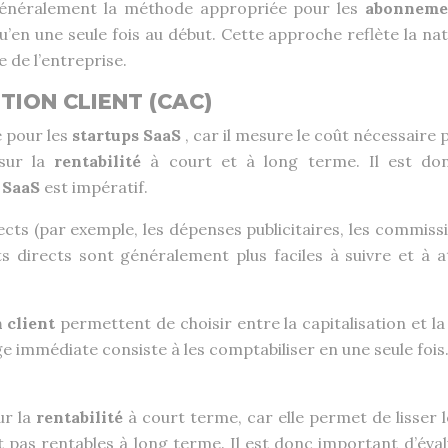
généralement la méthode appropriée pour les
abonneme
’en une seule fois au début. Cette approche reflète la na
 de l’entreprise.
TION CLIENT (CAC)
é pour les
startups SaaS
, car il mesure le coût nécessaire
 sur la
rentabilité
à court et à long terme. Il est do
 SaaS
est impératif.
irects (par exemple, les dépenses publicitaires, les commi
s directs sont généralement plus faciles à suivre et à a
n client
permettent de choisir entre la capitalisation et l
rge immédiate consiste à les comptabiliser en une seule fo
ur la
rentabilité
à court terme, car elle permet de lisser
nt pas rentables à long terme. Il est donc important d’év