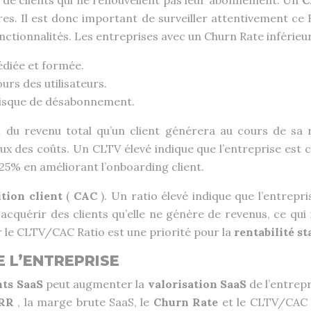
e de clients qui ne renouvellent pas leur abonnement. Un
C
ères. Il est donc important de surveiller attentivement 
 fonctionnalités. Les entreprises avec un Churn Rate infé
édiée et formée.
urs des utilisateurs.
 risque de désabonnement.
du revenu total qu’un client générera au cours de sa r
eux des coûts. Un CLTV élevé indique que l’entreprise est c
5% en améliorant l’onboarding client.
ition client
(
CAC
). Un ratio élevé indique que l’entrepr
 acquérir des clients qu’elle ne génère de revenus, ce qui 
le CLTV/CAC Ratio est une priorité pour la
rentabilité s
E L’ENTREPRISE
nts SaaS
peut augmenter la
valorisation SaaS
de l’entrep
RR
, la marge brute SaaS, le
Churn Rate
et le CLTV/CAC