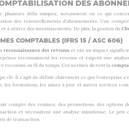
A COMPTABILISATION DES ABONN
e plusieurs défis uniques, notamment en ce qui conce
 gestion des renouvellements d’abonnements. Une compré
é
et à attirer des investissements. De plus, la gestion du
Ch
ES COMPTABLES (IFRS 15 / ASC 606)
la
reconnaissance des revenus
et ont un impact significat
eprises reconnaissent les revenus et exigent une analyse
re reconnus au fil du temps. Ces normes dictent la
compta
pe clé. Il s’agit de définir clairement ce que l’entreprise 
que, les formations, les mises à jour et autres services c
tenir compte des remises, des promotions, des options d
nsaction et nécessitent une analyse minutieuse. Le prix
rix de transaction.